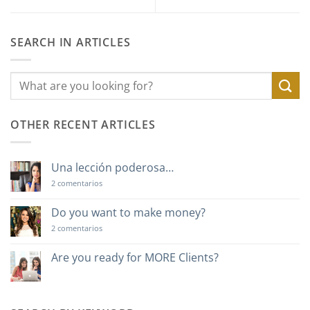
SEARCH IN ARTICLES
OTHER RECENT ARTICLES
Una lección poderosa…
en
2 comentarios
Una
lección
poderosa…
Do you want to make money?
en
2 comentarios
Do
you
want
Are you ready for MORE Clients?
to
No
make
hay
money?
comentarios
en
Are