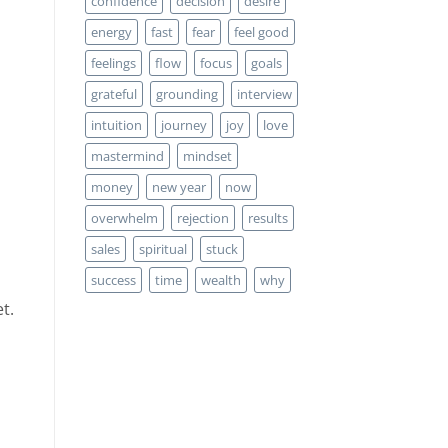
confidence
decision
desire
energy
fast
fear
feel good
feelings
flow
focus
goals
grateful
grounding
interview
intuition
journey
joy
love
mastermind
mindset
money
new year
now
overwhelm
rejection
results
sales
spiritual
stuck
success
time
wealth
why
t.