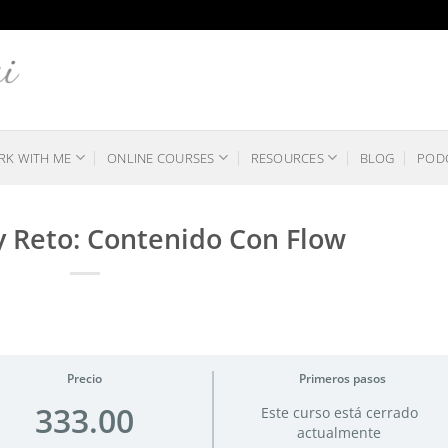
K WITH ME
ONLINE COURSES
RESOURCES
BLOG
POD
 Reto: Contenido Con Flow
Precio
Primeros pasos
333.00
Este curso está cerrado
actualmente