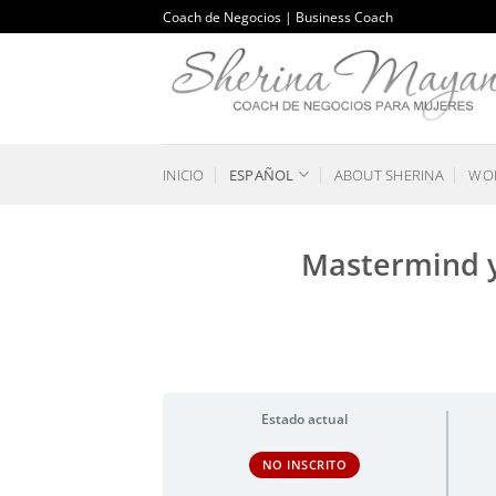
Saltar
Coach de Negocios | Business Coach
al
contenido
INICIO
ESPAÑOL
ABOUT SHERINA
WOR
Mastermind y
Estado actual
NO INSCRITO