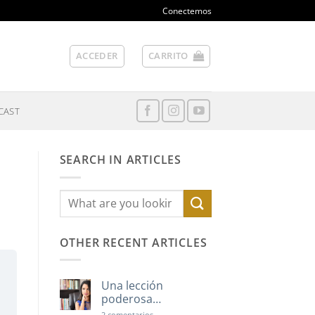
Conectemos
ACCEDER
CARRITO
CAST
SEARCH IN ARTICLES
OTHER RECENT ARTICLES
Una lección
poderosa…
en
2 comentarios