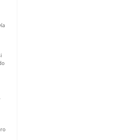
vía
i
do
y
ero