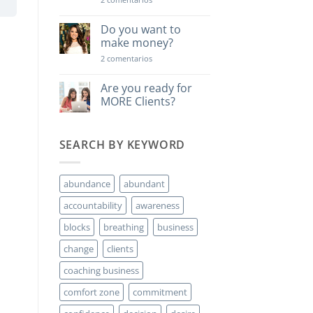
Una
lección
poderosa…
Do you want to
make money?
en
2 comentarios
Do
you
want
Are you ready for
to
MORE Clients?
make
money?
No
hay
comentarios
SEARCH BY KEYWORD
en
Are
you
ready
for
abundance
abundant
MORE
Clients?
accountability
awareness
blocks
breathing
business
change
clients
coaching business
comfort zone
commitment