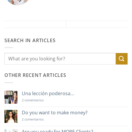
SEARCH IN ARTICLES
OTHER RECENT ARTICLES
Una lección poderosa…
en
2 comentarios
Una
lección
poderosa…
Do you want to make money?
en
2 comentarios
Do
you
want
Are you ready for MORE Clients?