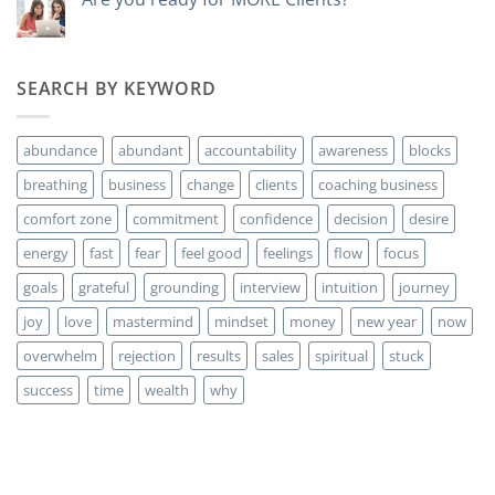
to
No
make
hay
money?
comentarios
en
Are
SEARCH BY KEYWORD
you
ready
for
MORE
abundance
abundant
accountability
awareness
blocks
Clients?
breathing
business
change
clients
coaching business
comfort zone
commitment
confidence
decision
desire
energy
fast
fear
feel good
feelings
flow
focus
goals
grateful
grounding
interview
intuition
journey
joy
love
mastermind
mindset
money
new year
now
overwhelm
rejection
results
sales
spiritual
stuck
success
time
wealth
why