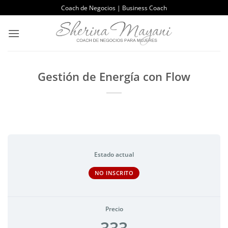
Saltar
Coach de Negocios | Business Coach
al
contenido
Gestión de Energía con Flow
Estado actual
NO INSCRITO
Precio
333