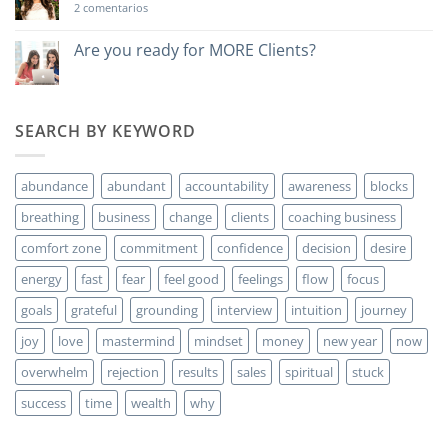
en
2 comentarios
Do
you
want
Are you ready for MORE Clients?
to
No
make
hay
money?
comentarios
en
Are
SEARCH BY KEYWORD
you
ready
for
MORE
abundance
abundant
accountability
awareness
blocks
Clients?
breathing
business
change
clients
coaching business
comfort zone
commitment
confidence
decision
desire
energy
fast
fear
feel good
feelings
flow
focus
goals
grateful
grounding
interview
intuition
journey
joy
love
mastermind
mindset
money
new year
now
overwhelm
rejection
results
sales
spiritual
stuck
success
time
wealth
why