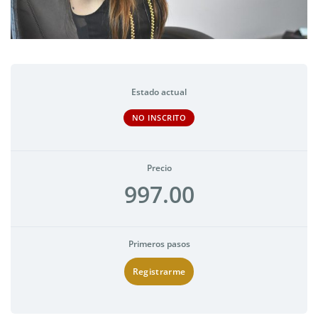
Estado actual
NO INSCRITO
Precio
997.00
Primeros pasos
Registrarme