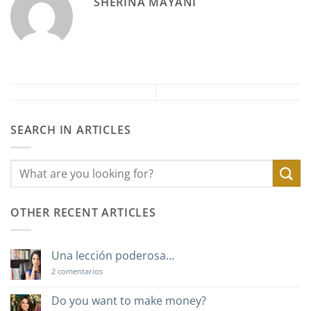
SHERINA MAYANI
SEARCH IN ARTICLES
OTHER RECENT ARTICLES
Una lección poderosa…
en
2 comentarios
Una
lección
poderosa…
Do you want to make money?