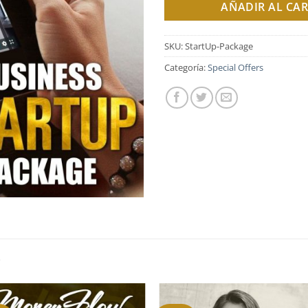
AÑADIR AL CAR
$1,194.
$
SKU:
StartUp-Package
Categoría:
Special Offers
S