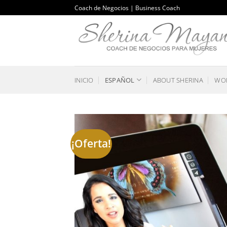
Saltar
Coach de Negocios | Business Coach
al
contenido
INICIO
ESPAÑOL
ABOUT SHERINA
WOR
¡Oferta!