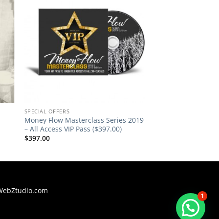
SPECIAL OFFERS
Money Flow Masterclass Series 2019
– All Access VIP Pass ($397.00)
$
397.00
WebZtudio.com
1