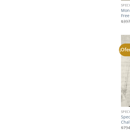
SPEC
Mone
Free
$
397
¡Ofe
SPEC
Spec
Chal
$
794