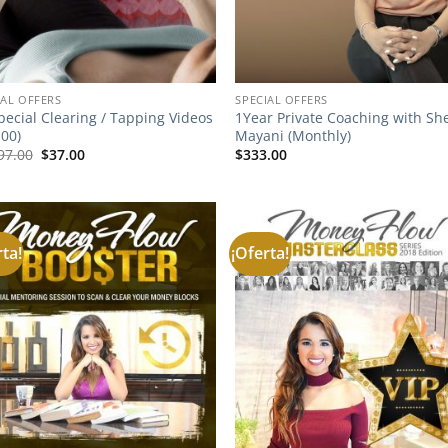
IAL OFFERS
SPECIAL OFFERS
pecial Clearing / Tapping Videos
1Year Private Coaching with Sh
.00)
Mayani (Monthly)
El
El
97.00
$
37.00
$
333.00
precio
precio
original
actual
era:
es:
$1,997.00.
$37.00.
rta!
¡Oferta!