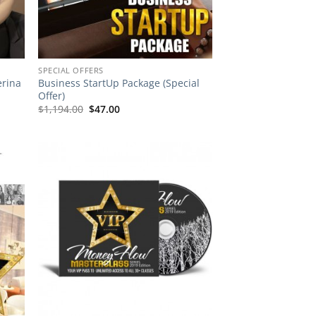
SPECIAL OFFERS
erina
Business StartUp Package (Special
Offer)
El
El
$
1,194.00
$
47.00
precio
precio
original
actual
era:
es:
$1,194.00.
$47.00.