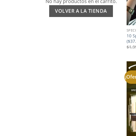
No hay productos en el carrito.
VOLVER A LA TIENDA
SPEC
10 S
($37
$
1,9
¡Ofe