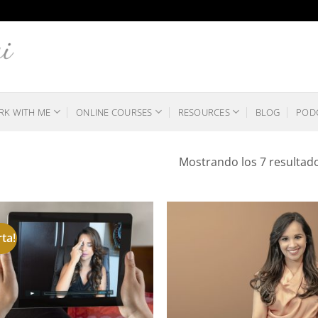
K WITH ME
ONLINE COURSES
RESOURCES
BLOG
POD
Mostrando los 7 resultad
rta!