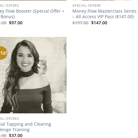
IAL OFFERS
SPECIAL OFFERS
y Flow Booster (Special Offer +
Money Flow Masterclass Series
 Bonus)
– All Access VIP Pass ($147.00)
El
El
El
El
.00
$
97.00
$
197.00
$
147.00
precio
precio
precio
precio
original
actual
original
actual
era:
es:
era:
es:
$397.00.
$97.00.
$197.00.
$147.00.
rta!
IAL OFFERS
ial Tapping and Clearing
lenge Training
El
El
.00
$
37.00