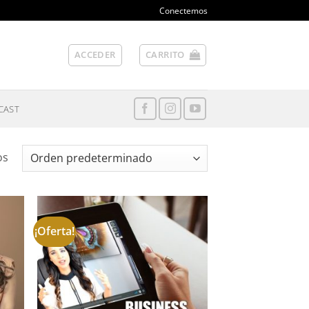
Conectemos
ACCEDER
CARRITO
CAST
os
¡Oferta!