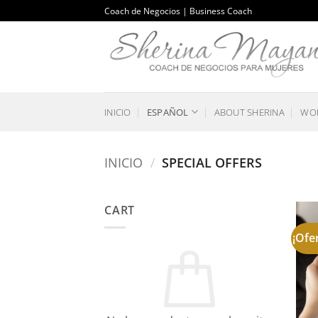
Saltar
Coach de Negocios | Business Coach
al
contenido
INICIO
ESPAÑOL
ABOUT SHERINA
WOR
INICIO
/
SPECIAL OFFERS
CART
¡Ofe