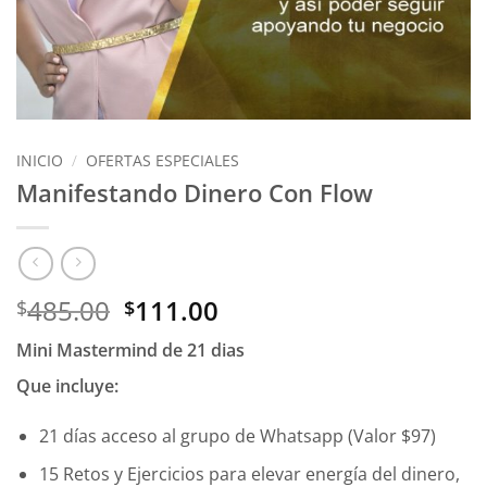
INICIO
/
OFERTAS ESPECIALES
Manifestando Dinero Con Flow
El
El
485.00
111.00
$
$
precio
precio
Mini Mastermind de 21 dias
original
actual
era:
es:
Que incluye:
$485.00.
$111.00.
21 días acceso al grupo de Whatsapp (Valor $97)
15 Retos y Ejercicios para elevar energía del dinero,