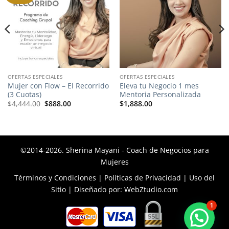
OFERTAS ESPECIALES
OFERTAS ESPECIALES
Mujer con Flow – El Recorrido
Eleva tu Negocio 1 mes
(3 Cuotas)
Mentoria Personalizada
El
El
$
4,444.00
$
888.00
$
1,888.00
precio
precio
original
actual
era:
es:
$4,444.00.
$888.00.
©2014-2026. Sherina Mayani - Coach de Negocios para
Mujeres
Términos y Condiciones
|
Políticas de Privacidad
|
Uso del
Sitio
| Diseñado por:
WebZtudio.com
1